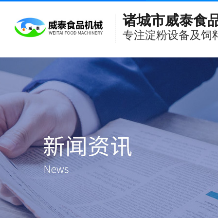
诸城市威泰食
专注淀粉设备及饲