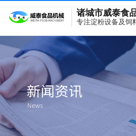
诸城市威泰食
专注淀粉设备及饲