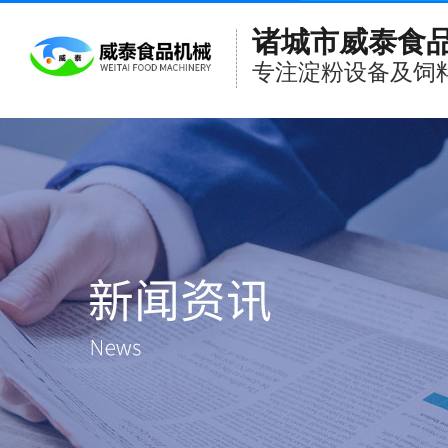
诸城市威泰食
专注淀粉设备及饲