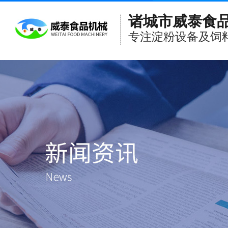
诸城市威泰食
专注淀粉设备及饲